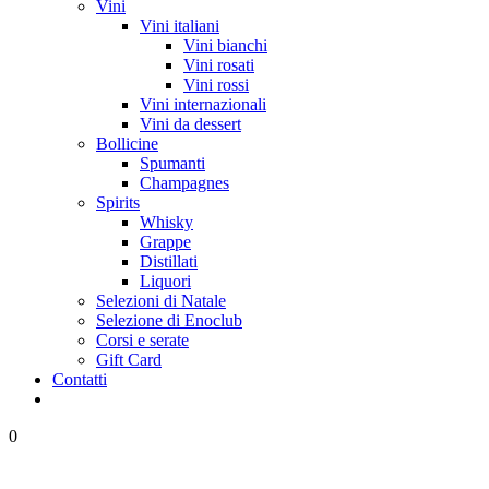
Vini
Vini italiani
Vini bianchi
Vini rosati
Vini rossi
Vini internazionali
Vini da dessert
Bollicine
Spumanti
Champagnes
Spirits
Whisky
Grappe
Distillati
Liquori
Selezioni di Natale
Selezione di Enoclub
Corsi e serate
Gift Card
Contatti
0