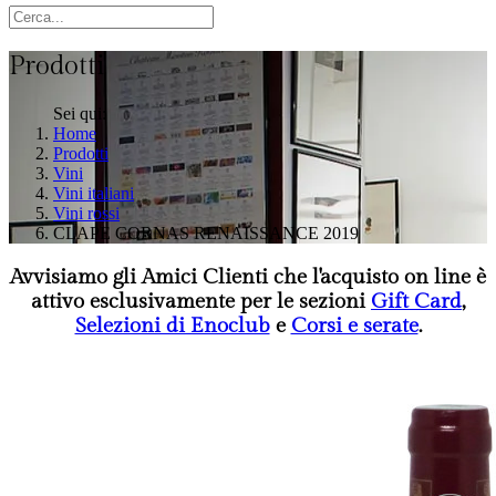
Prodotti
Sei qui:
Home
Prodotti
Vini
Vini italiani
Vini rossi
CLAPE CORNAS RENAISSANCE 2019
Avvisiamo gli Amici Clienti che l'acquisto on line è
attivo esclusivamente per le sezioni
Gift Card
,
Selezioni di Enoclub
e
Corsi e serate
.