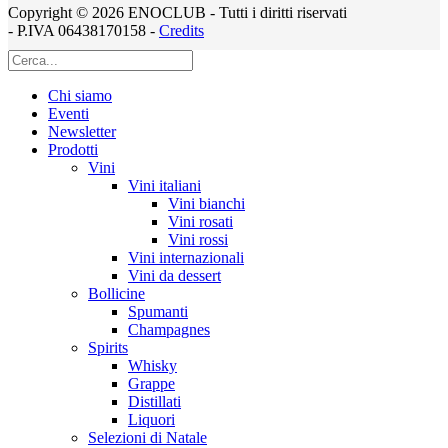
Copyright © 2026 ENOCLUB - Tutti i diritti riservati
- P.IVA 06438170158 -
Credits
Chi siamo
Eventi
Newsletter
Prodotti
Vini
Vini italiani
Vini bianchi
Vini rosati
Vini rossi
Vini internazionali
Vini da dessert
Bollicine
Spumanti
Champagnes
Spirits
Whisky
Grappe
Distillati
Liquori
Selezioni di Natale