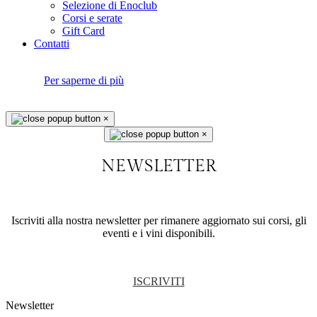
Selezione di Enoclub
Corsi e serate
Gift Card
Contatti
Questo sito utilizza i cookie. Continuando a navigare, accetti il loro
utilizzo.
Per saperne di più
Approvo
×
×
NEWSLETTER
Iscriviti alla nostra newsletter per rimanere aggiornato sui corsi, gli
eventi e i vini disponibili.
ISCRIVITI
Newsletter