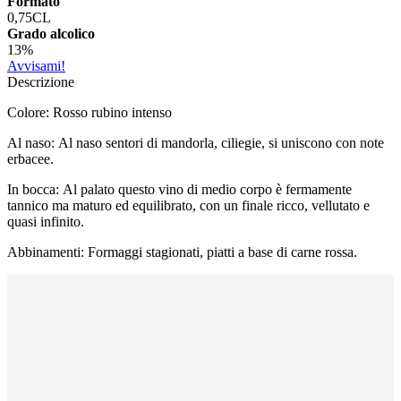
Formato
0,75CL
Grado alcolico
13%
Avvisami!
Descrizione
Colore: Rosso rubino intenso
Al naso: Al naso sentori di mandorla, ciliegie, si uniscono con note
erbacee.
In bocca: Al palato questo vino di medio
corpo
è fermamente
tannico ma maturo ed
equilibrato
, con un finale ricco,
vellutato
e
quasi infinito.
Abbinamenti: Formaggi stagionati, piatti a base di carne rossa.