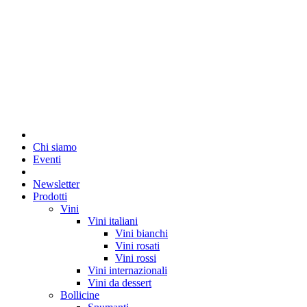
Chi siamo
Eventi
Newsletter
Prodotti
Vini
Vini italiani
Vini bianchi
Vini rosati
Vini rossi
Vini internazionali
Vini da dessert
Bollicine