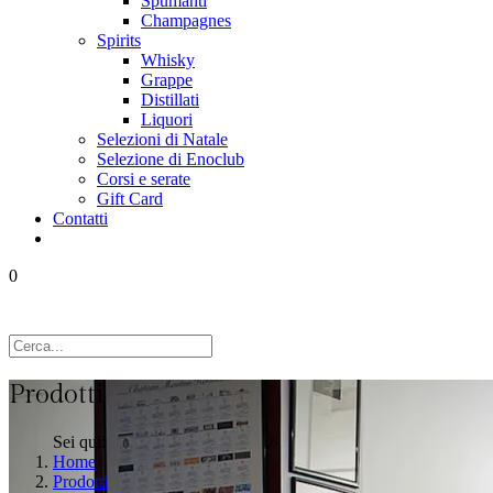
Spumanti
Champagnes
Spirits
Whisky
Grappe
Distillati
Liquori
Selezioni di Natale
Selezione di Enoclub
Corsi e serate
Gift Card
Contatti
0
Prodotti
Sei qui:
Home
Prodotti