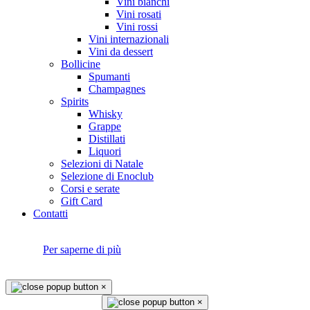
Vini bianchi
Vini rosati
Vini rossi
Vini internazionali
Vini da dessert
Bollicine
Spumanti
Champagnes
Spirits
Whisky
Grappe
Distillati
Liquori
Selezioni di Natale
Selezione di Enoclub
Corsi e serate
Gift Card
Contatti
Questo sito utilizza i cookie. Continuando a navigare, accetti il loro
utilizzo.
Per saperne di più
Approvo
×
×