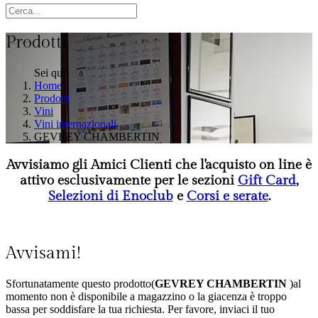
Prodotti
Sei qui:
Home
Prodotti
Vini
Vini internazionali
GEVREY CHAMBERTIN
Avvisiamo gli Amici Clienti che l'acquisto on line è
attivo esclusivamente per le sezioni
Gift Card
,
Selezioni di Enoclub
e
Corsi e serate
.
Avvisami!
Sfortunatamente questo prodotto(
GEVREY CHAMBERTIN
)al
momento non è disponibile a magazzino o la giacenza è troppo
bassa per soddisfare la tua richiesta. Per favore, inviaci il tuo