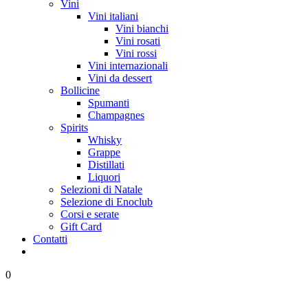
Vini
Vini italiani
Vini bianchi
Vini rosati
Vini rossi
Vini internazionali
Vini da dessert
Bollicine
Spumanti
Champagnes
Spirits
Whisky
Grappe
Distillati
Liquori
Selezioni di Natale
Selezione di Enoclub
Corsi e serate
Gift Card
Contatti
0